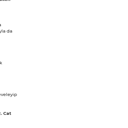
a
yla da
k
eveleyip
. Cat