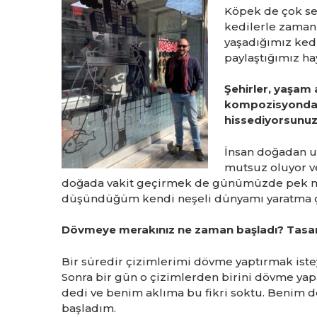
Köpek de çok se
kedilerle zaman 
yaşadığımız kedi
paylaştığımız ha
Şehirler, yaşam a
kompozisyonda b
hissediyorsunu
İnsan doğadan uz
mutsuz oluyor ve
doğada vakit geçirmek de günümüzde pek m
düşündüğüm kendi neşeli dünyamı yaratma ça
Dövmeye merakınız ne zaman başladı? Tasarı
Bir süredir çizimlerimi dövme yaptırmak istey
Sonra bir gün o çizimlerden birini dövme ya
dedi ve benim aklıma bu fikri soktu. Benim de
başladım.