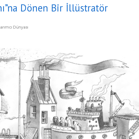
ı”na Dönen Bir İllüstratör
arımcı Dünyası