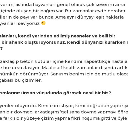
verim, aslında hayvanları genel olarak çok severim ama
içinde oluşan bir bağım var. Bir zamanlar evde beraber
lerin de payı var bunda. Ama aynı dünyayı eşit haklarla
yvanları seviyoruz
lanları, kendi yerinden edilmiş nesneler ve belli bir
ir ahenk oluşturuyorsunuz. Kendi dünyanızı kurarken 
z?
aklaşıp beton kutular içine kendini hapsettikçe hastala
 huzursuzlaşıyor. Maalesef kısıtlı zamanlar dışında artık
ümkün görünmüyor. Sanırım benim için de mutlu olac
bası bu çizimler.
mlarınızı insan vücudunda görmek nasıl bir his?
enler oluyordu. Kimi izin istiyor, kimi doğrudan yaptırıy
pan bir dövmeci arkadaşım ‘gel sana dövme yapmayı öğre
 farklı bir yüzeye çizim yapma fikri hoşuma gitti ve öyle