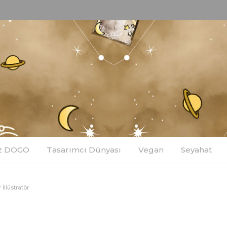
z DOGO
Tasarımcı Dünyası
Vegan
Seyahat
İllüstratör