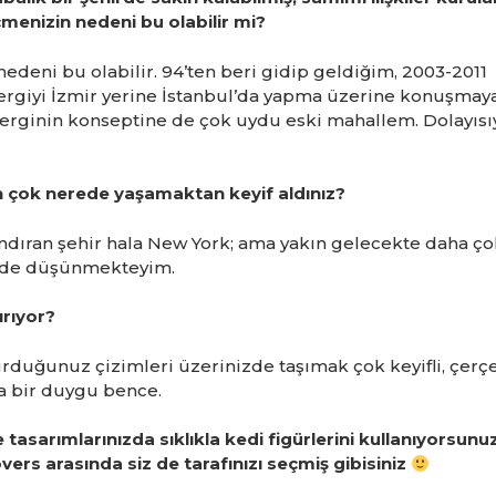
menizin nedeni bu olabilir mi?
eni bu olabilir. 94’ten beri gidip geldiğim, 2003-2011
rgiyi İzmir yerine İstanbul’da yapma üzerine konuşmay
 serginin konseptine de çok uydu eski mahallem. Dolayısı
en çok nerede yaşamaktan keyif aldınız?
ndıran şehir hala New York; ama yakın gelecekte daha ço
nde düşünmekteyim.
ırıyor?
kurduğunuz çizimleri üzerinizde taşımak çok keyifli, çerç
a bir duygu bence.
tasarımlarınızda sıklıkla kedi figürlerini kullanıyorsunuz
vers arasında siz de tarafınızı seçmiş gibisiniz