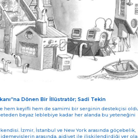
ı”na Dönen Bir İllüstratör; Sadi Tekin
e hem keyifli hem de samimi bir serginin destekçisi old
eçeteden beyaz leblebiye kadar her alanda bu yeteneğini
 kendisi. İzmir, İstanbul ve New York arasında göçebelik,
idemeyişlerin arasında, aidiyet ile ilişkilendirdiği yer ol