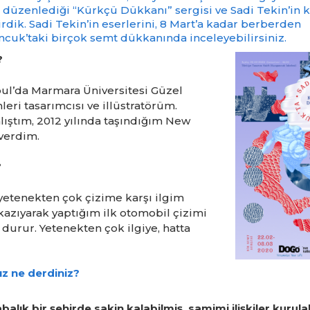
üzenlediği “Kürkçü Dükkanı” sergisi ve Sadi Tekin’in 
irdik. Sadi Tekin’in eserlerini, 8 Mart’a kadar berberden
cuk’taki birçok semt dükkanında inceleyebilirsiniz.
?
bul’da Marmara Üniversitesi Güzel
leri tasarımcısı ve illüstratörüm.
alıştım, 2012 yılında taşındığım New
 verdim.
?
 yetenekten çok çizime karşı ilgim
 kazıyarak yaptığım ilk otomobil çizimi
durur. Yetenekten çok ilgiye, hatta
ız ne derdiniz?
balık bir şehirde sakin kalabilmiş, samimi ilişkiler kurula