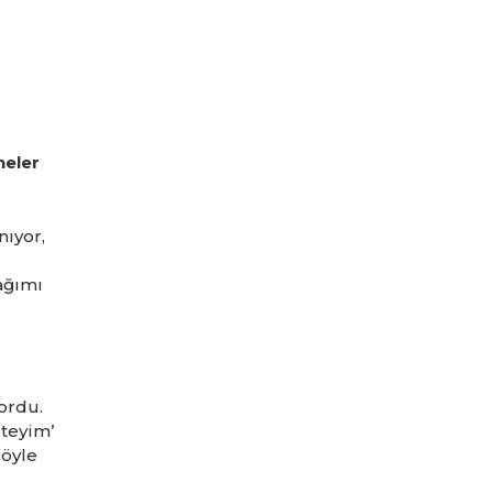
neler
nıyor,
ağımı
ordu.
teyim’
 öyle