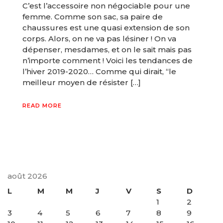
C’est l’accessoire non négociable pour une
femme. Comme son sac, sa paire de
chaussures est une quasi extension de son
corps. Alors, on ne va pas lésiner ! On va
dépenser, mesdames, et on le sait mais pas
n’importe comment ! Voici les tendances de
l’hiver 2019-2020… Comme qui dirait, “le
meilleur moyen de résister […]
READ MORE
août 2026
L
M
M
J
V
S
D
1
2
3
4
5
6
7
8
9