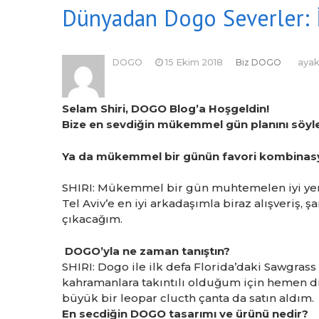
Dünyadan Dogo Severler: İ
DOGO
15 Ekim 2018
Biz DOGO
ayak
Selam Shiri, DOGO Blog’a Hoşgeldin!
Bize en sevdiğin mükemmel gün planını söyle
Ya da mükemmel bir günün favori kombina
SHIRI: Mükemmel bir gün muhtemelen iyi yeme
Tel Aviv’e en iyi arkadaşımla biraz alışveriş,
çıkacağım.
DOGO’yla ne zaman tanıştın?
SHIRI: Dogo ile ilk defa Florida’daki Sawgrass
kahramanlara takıntılı olduğum için hemen d
büyük bir leopar clucth çanta da satın aldım.
En secdiğin DOGO tasarımı ve ürünü nedir?