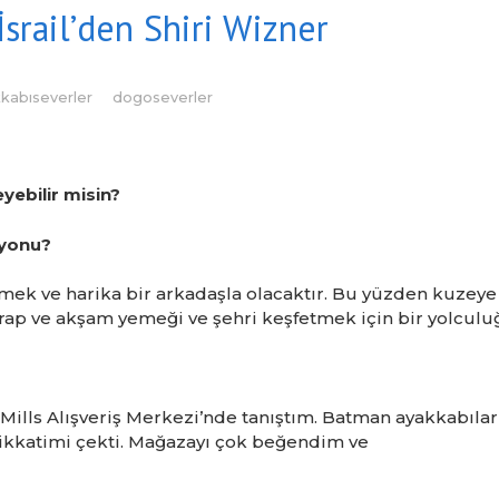
srail’den Shiri Wizner
kabıseverler
dogoseverler
yebilir misin?
syonu?
k ve harika bir arkadaşla olacaktır. Bu yüzden kuzeye
 şarap ve akşam yemeği ve şehri keşfetmek için bir yolculu
 Mills Alışveriş Merkezi’nde tanıştım. Batman ayakkabılar
ikkatimi çekti. Mağazayı çok beğendim ve