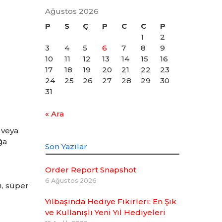
Ağustos 2026
P
S
Ç
P
C
C
P
1
2
3
4
5
6
7
8
9
10
11
12
13
14
15
16
17
18
19
20
21
22
23
24
25
26
27
28
29
30
31
« Ara
 veya
ğa
Son Yazılar
Order Report Snapshot
6 Ağustos 2026
ı, süper
Yılbaşında Hediye Fikirleri: En Şık
ve Kullanışlı Yeni Yıl Hediyeleri