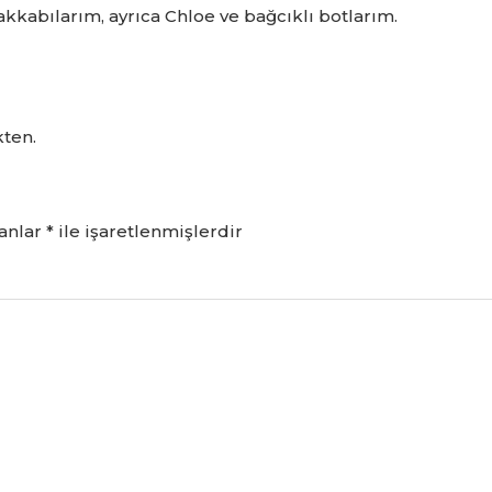
kabılarım, ayrıca Chloe ve bağcıklı botlarım.
kten.
lanlar
*
ile işaretlenmişlerdir