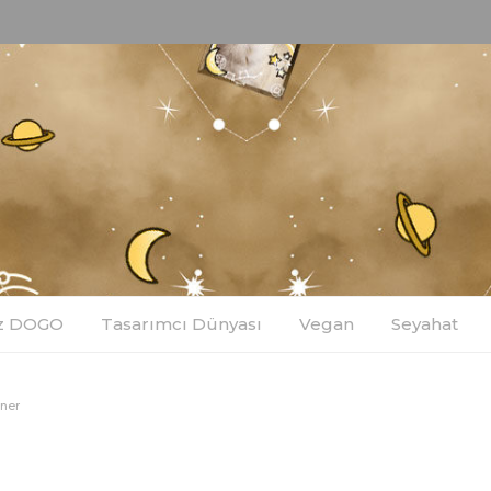
z DOGO
Tasarımcı Dünyası
Vegan
Seyahat
zner