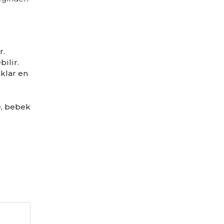
r.
ilir.
klar en
e, bebek