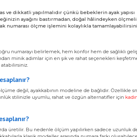
 ve dikkatli yapılmalıdır çünkü bebeklerin ayak yapısı
ğinizin ayağını bastırmadan, doğal hâlindeyken ölçmelis
ak numarası ölçme işlemini kolaylıkla tamamlayabilirsini
oğru numarayı belirlemek, hem konfor hem de sağlıklı geli
an minik adımlar için en şık ve rahat seçenekleri keşfetm
tabilirsiniz.
esaplanır?
lçüme değil, ayakkabının modeline de bağlıdır. Özellikle s
ük stilinizle uyumlu, rahat ve özgün alternatifler için
kadı
esaplanır?
arda üretilir. Bu nedenle ölçüm yapılırken sadece uzunluk de
yakkabılarla klasik modeller arasında numara farkı oluşabile