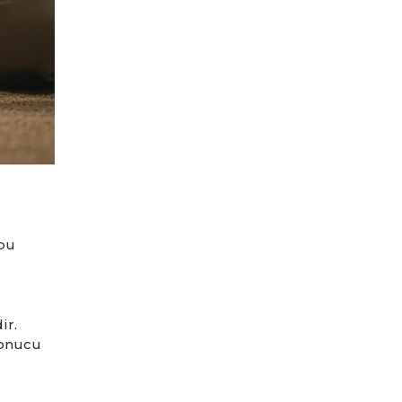
 bu
ir.
sonucu