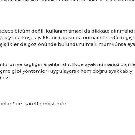
dece ölçüm değil, kullanım amacı da dikkate alınmalıdı
yüş ya da koşu ayakkabısı arasında numara tercihi değişeb
an şişlikler de göz önünde bulundurulmalı; mümkünse aya
onforun ve sağlığın anahtarıdır. Evde ayak numarası ölçm
lçme gibi yöntemleri uygulayarak hem doğru ayakkabıyı
iniz.
lanlar
*
ile işaretlenmişlerdir