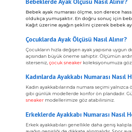
Bebeklerde Ayak Ölçüsü Nasıl Alınır?
Bebek ayak numarası ölçme, son derece hassas
oldukça yumuşaktır. En doğru sonuç için bebe
Kağıt üzerine ayağın şeklini çizerek bebek ay
Çocuklarda Ayak Ölçüsü Nasıl Alınır?
Çocukların hızla değişen ayak yapısına uygun d
açısından büyük öneme sahiptir. Ölçümün ardınd
isterseniz,
çocuk sneaker
koleksiyonumuza göz a
Kadınlarda Ayakkabı Numarası Nasıl H
Kadın ayakkabılarında numara seçimi yalnızca ö
gibi günlük modellerde konfor ön plandadır. Günl
sneaker
modellerimize göz atabilirsiniz.
Erkeklerde Ayakkabı Numarası Nasıl H
Erkek ayakkabıları genellikle daha geniş kalıpl
ayağın genişliği de dikkate alınmalıdır. Spor a