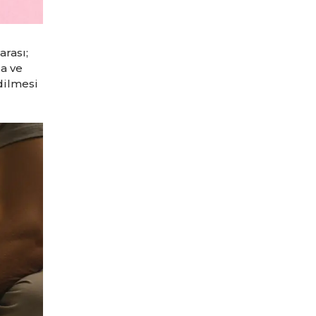
rası;
a ve
dilmesi